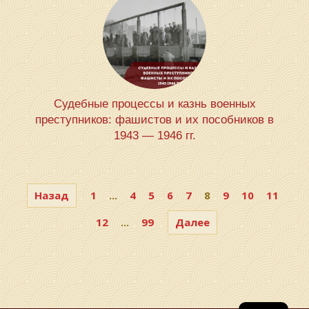
Судебные процессы и казнь военных
преступников: фашистов и их пособников в
1943 — 1946 гг.
Назад
1
...
4
5
6
7
8
9
10
11
12
...
99
Далее