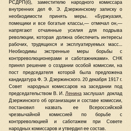
РСДРП(б), заместителю народного комиссара
внутренних дел Ф. Э. Дзержинскому записку о
необходимости принять меры. «Буржуазия,
помещики и все богатые классы,— отмечал он,—
напрягают отчаянные усилия для подрыва
революции, которая должна обеспечить интересы
рабочих, трудящихся и эксплуатируемых масс...
Необходимы экстренные меры борьбы с
контрреволюционерами и саботажниками». СНК
принял решение о создании особой комиссии, на
пост председателя которой была предложена
кандидатура Ф. Э. Дзержинского. 20 декабря 1917 г.
Совет народных комиссаров на заседании под
председательством В. И.
Ленина
заслушал доклад
Дзержинского об организации и составе комиссии,
постановил назвать ее Всероссийской
чрезвычайной комиссией по борьбе с
контрреволюцией и саботажем при Совете
народных комиссаров и утвердил ее состав.