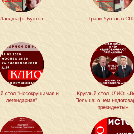
Ландшафт Бунтов
Грани бунтов в С
й стол "Несокрушимая и
Круглый стол КЛИО: «В
легендарная"
Польша: о чём недогова
президенты»